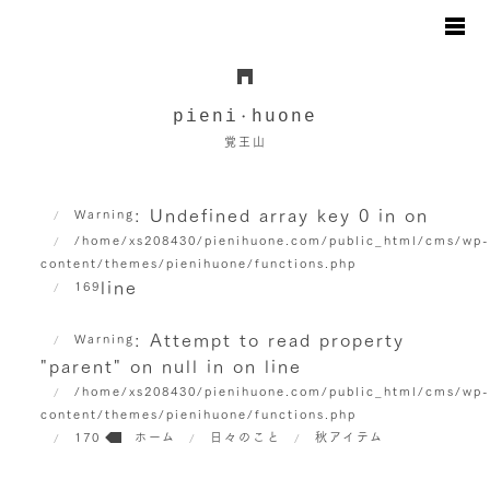
お知らせ
日々のこと
pieni
huone
・
地図と駐車場のご案内
覚王山
オンラインショップ
お問い合わせ
: Undefined array key 0 in
on
Warning
/home/xs208430/pienihuone.com/public_html/cms/wp
content/themes/pienihuone/functions.php
line
169
: Attempt to read property
Warning
"parent" on null in
on line
/home/xs208430/pienihuone.com/public_html/cms/wp
content/themes/pienihuone/functions.php
170
ホーム
日々のこと
秋アイテム