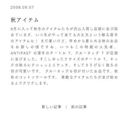
2008.09.07
秋アイテム
9月に入って秋冬のアイテムたちが沢山入荷し店頭に並び始
めています、いつ冬がやって来ても大丈夫という様な厚手
のアイテムも！ まだ暑いけど、早めから着られる秋のお品
をお探しの頃ですね、いつもこの時期の人気者、
ANTIPAST の薄手のタートル T、クルーネック T が店頭
に並びました。すこしゆったりサイズのタートル T、ネッ
クの後ろにクシュっとステッチ、そしてさりげなく後ろの
羽が可愛いです、 クルーネックも羽が付いたお品です、秋
色のコットンウールです。 素敵なアイテムたちが並び始め
るとワクワクします。
新しい記事
｜
前の記事