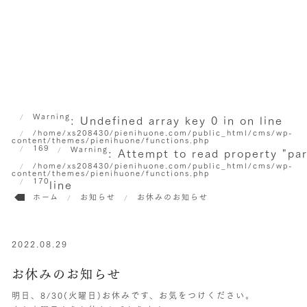
Warning
: Undefined array key 0 in
on line
/home/xs208430/pienihuone.com/public_html/cms/wp-
content/themes/pienihuone/functions.php
169
Warning
: Attempt to read property "pa
/home/xs208430/pienihuone.com/public_html/cms/wp-
content/themes/pienihuone/functions.php
170
line
ホーム
お知らせ
お休みのお知らせ
2022.08.29
お休みのお知らせ
明日、8/30(火曜日)お休みです、お気をつけください。