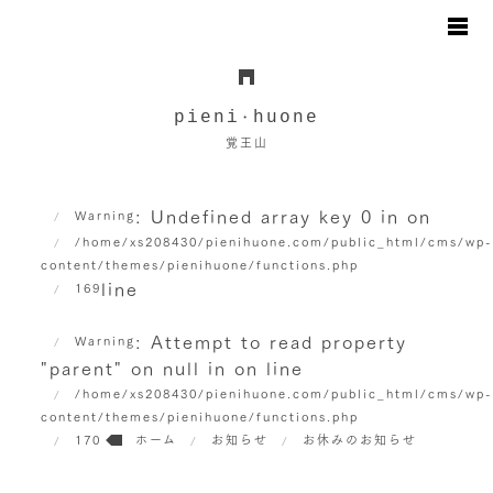
お知らせ
日々のこと
pieni
huone
・
地図と駐車場のご案内
覚王山
オンラインショップ
お問い合わせ
: Undefined array key 0 in
on
Warning
/home/xs208430/pienihuone.com/public_html/cms/wp
content/themes/pienihuone/functions.php
line
169
: Attempt to read property
Warning
"parent" on null in
on line
/home/xs208430/pienihuone.com/public_html/cms/wp
content/themes/pienihuone/functions.php
170
ホーム
お知らせ
お休みのお知らせ