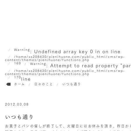
Warning
: Undefined array key 0 in
on line
/home/xs208430/pienihuone.com/public_html/cms/wp-
content/themes/pienihuone/functions.php
169
Warning
: Attempt to read property "pa
/home/xs208430/pienihuone.com/public_html/cms/wp-
content/themes/pienihuone/functions.php
170
line
ホーム
日々のこと
いつも通り
2012.03.08
いつも通り
お菓子とパンの催しが終了して、火曜日にはお休みを頂き、昨日か