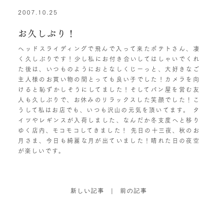
2007.10.25
お久しぶり！
ヘッドスライディングで飛んで入って来たポテトさん、凄
く久しぶりです！少し私にお付き合いしてはしゃいでくれ
た後は、いつものようにおとなしくじーっと、大好きなご
主人様のお買い物の間とっても良い子でした！カメラを向
けると恥ずかしそうにしてました！そしてパン屋を営む友
人も久しぶりで、お休みのリラックスした笑顔でした！こ
うして私はお店でも、いつも沢山の元気を頂いてます。 タ
イツやレギンスが入荷しました、なんだか冬支度へと移り
ゆく店内、モコモコしてきました！ 先日の十三夜、秋のお
月さま、今日も綺麗な月が出ていました！晴れた日の夜空
が楽しいです。
新しい記事
｜
前の記事