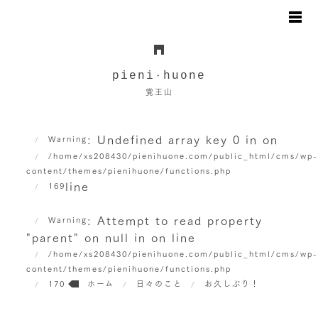
お知らせ
日々のこと
pieni
huone
・
地図と駐車場のご案内
覚王山
オンラインショップ
お問い合わせ
: Undefined array key 0 in
on
Warning
/home/xs208430/pienihuone.com/public_html/cms/wp
content/themes/pienihuone/functions.php
line
169
: Attempt to read property
Warning
"parent" on null in
on line
/home/xs208430/pienihuone.com/public_html/cms/wp
content/themes/pienihuone/functions.php
170
ホーム
日々のこと
お久しぶり！