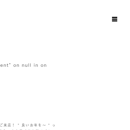
お知らせ
日々のこと
地図と駐車場のご案内
オンラインショップ
rent" on null in
on
お問い合わせ
店！ ” 良いお年を〜 ” っ