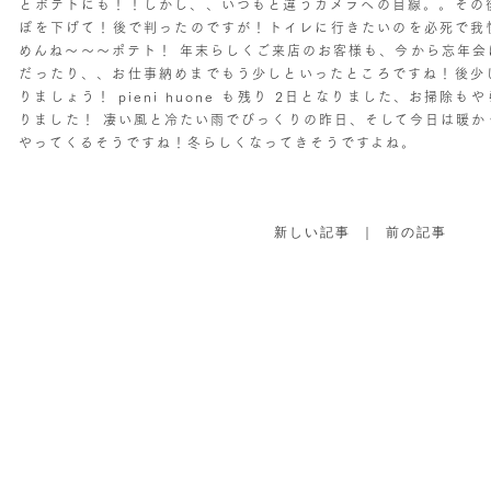
とポテトにも！！しかし、、いつもと違うカメラへの目線。。その
ぽを下げて！後で判ったのですが！トイレに行きたいのを必死で我
めんね〜〜〜ポテト！ 年末らしくご来店のお客様も、今から忘年会
だったり、、お仕事納めまでもう少しといったところですね！後少
りましょう！ pieni huone も残り 2日となりました、お掃除
りました！ 凄い風と冷たい雨でびっくりの昨日、そして今日は暖か
やってくるそうですね！冬らしくなってきそうですよね。
新しい記事
｜
前の記事