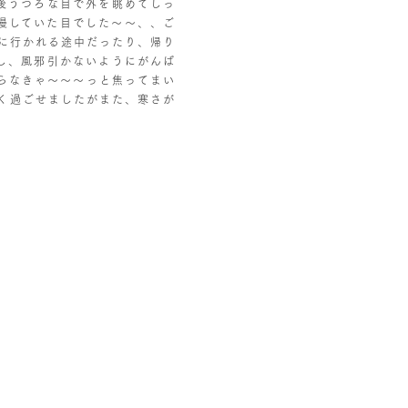
後うつろな目で外を眺めてしっ
慢していた目でした〜〜、、ご
に行かれる途中だったり、帰り
し、風邪引かないようにがんば
もやらなきゃ〜〜〜っと焦ってまい
く過ごせましたがまた、寒さが