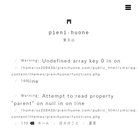
お知らせ
日々のこと
pieni
huone
・
地図と駐車場のご案内
覚王山
オンラインショップ
お問い合わせ
: Undefined array key 0 in
on
Warning
/home/xs208430/pienihuone.com/public_html/cms/wp
content/themes/pienihuone/functions.php
line
169
: Attempt to read property
Warning
"parent" on null in
on line
/home/xs208430/pienihuone.com/public_html/cms/wp
content/themes/pienihuone/functions.php
170
ホーム
日々のこと
夏至