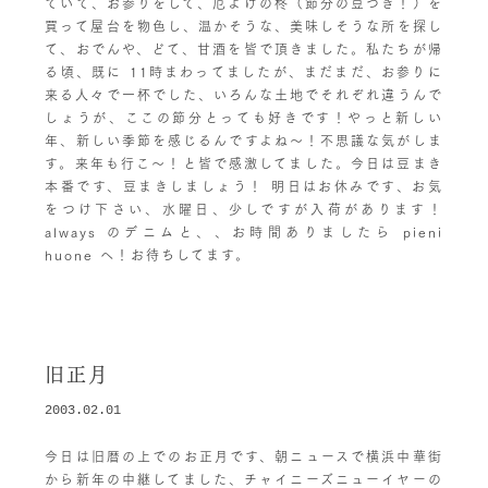
ていて、お参りをして、厄よけの柊（節分の豆つき！）を
買って屋台を物色し、温かそうな、美味しそうな所を探し
て、おでんや、どて、甘酒を皆で頂きました。私たちが帰
る頃、既に 11時まわってましたが、まだまだ、お参りに
来る人々で一杯でした、いろんな土地でそれぞれ違うんで
しょうが、ここの節分とっても好きです！やっと新しい
年、新しい季節を感じるんですよね〜！不思議な気がしま
す。来年も行こ〜！と皆で感激してました。今日は豆まき
本番です、豆まきしましょう！ 明日はお休みです、お気
をつけ下さい、水曜日、少しですが入荷があります！
always のデニムと、、お時間ありましたら pieni
huone へ！お待ちしてます。
旧正月
2003.02.01
今日は旧暦の上でのお正月です、朝ニュースで横浜中華街
から新年の中継してました、チャイニーズニューイヤーの