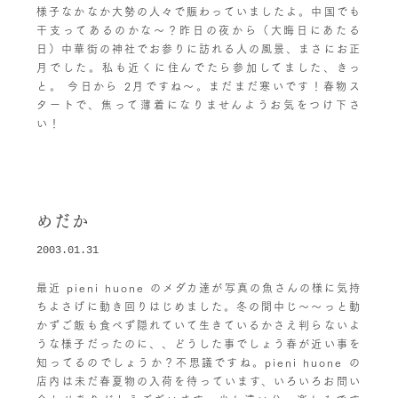
様子なかなか大勢の人々で賑わっていましたよ。中国でも
干支ってあるのかな〜？昨日の夜から（大晦日にあたる
日）中華街の神社でお参りに訪れる人の風景、まさにお正
月でした。私も近くに住んでたら参加してました、きっ
と。 今日から 2月ですね〜。まだまだ寒いです！春物ス
タートで、焦って薄着になりませんようお気をつけ下さ
い！
めだか
2003.01.31
最近 pieni huone のメダカ達が写真の魚さんの様に気持
ちよさげに動き回りはじめました。冬の間中じ〜〜っと動
かずご飯も食べず隠れていて生きているかさえ判らないよ
うな様子だったのに、、どうした事でしょう春が近い事を
知ってるのでしょうか？不思議ですね。pieni huone の
店内は未だ春夏物の入荷を待っています、いろいろお問い