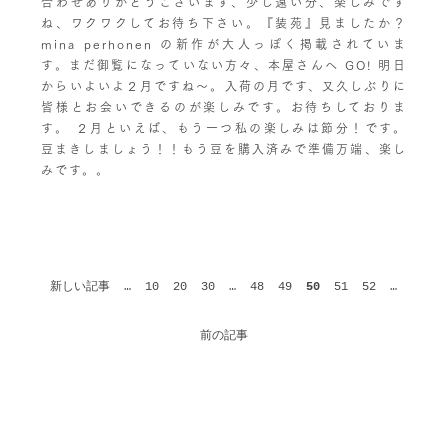
合わせありがとうございます、少し遠い分、楽しみです
ね、ワクワクしてお待ち下さい。『装苑』見ましたか？
mina perhonen の新作が大人っぽく掲載されていま
す。まだ御覧になっていない方々、本屋さんへ GO! 明日
からいよいよ２月ですね〜。入荷の月です、又久しぶりに
皆様とお会いできるのが楽しみです。お待ちしておりま
す。 ２月といえば、もう一つ私の楽しみは節分！です。
豆まきしましょう！！もう豆を購入済みで準備万端、楽し
みです。。
新しい記事
…
10
20
30
…
48
49
50
51
52
…
前の記事