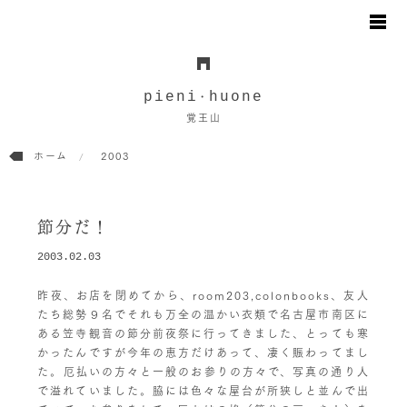
お知らせ
日々のこと
pieni
huone
・
地図と駐車場のご案内
覚王山
オンラインショップ
ホーム
2003
お問い合わせ
節分だ！
2003.02.03
昨夜、お店を閉めてから、room203,colonbooks、友人
たち総勢９名でそれも万全の温かい衣類で名古屋市南区に
ある笠寺観音の節分前夜祭に行ってきました、とっても寒
かったんですが今年の恵方だけあって、凄く賑わってまし
た。厄払いの方々と一般のお参りの方々で、写真の通り人
で溢れていました。脇には色々な屋台が所狭しと並んで出