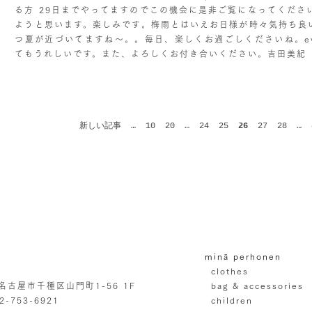
る方 29日までやってますのでこの機会に是非ご覧になってくださ
ようと思います。楽しみです。梅雨とはいえお日様が時々気持ち良
つ夏が近づいてますね〜。。毎日、楽しくお過ごしくださいね。eve
てもうれしいです。また、よろしくお付き合いください。吉田美紀
新しい記事
…
10
20
…
24
25
26
27
28
…
minä perhonen
clothes
4 名古屋市千種区山門町1-56 1F
bag & accessories
52-753-6921
children