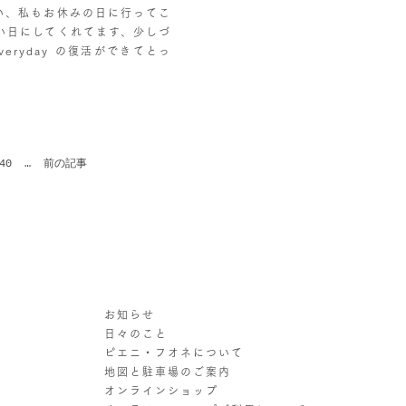
い、私もお休みの日に行ってこ
い日にしてくれてます、少しづ
ryday の復活ができてとっ
40
…
前の記事
お知らせ
日々のこと
ピエニ・フオネについて
地図と駐車場のご案内
オンラインショップ