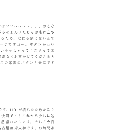
かわいい〜〜〜〜、、、おとな
散歩のわん子たちもお店に立ち
でるため、なにも飼えないんで
一つですね〜。ボタンかわい
でいらっしゃってくださってま
遠慮なくお声かけてくださると
、この写真のボタン！最高です
です、HD が壊れたためかなり
なり快調です！これから少しは勉
も感謝いたします。そして今日
会。名古屋芸術大学です。お時間あ