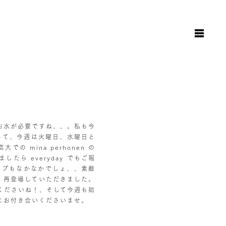
お知らせ
日々のこと
地図と駐車場のご案内
オンラインショップ
お問い合わせ
お水が必要ですね、、。私も今
さて、今週は火曜日、水曜日と
 mina perhonen の
ら everyday でもご報
ップもなかなかでしょ、、素敵
。再登場していただきました。
くださいね！、そして今週も始
にお付き合いくださいませ。