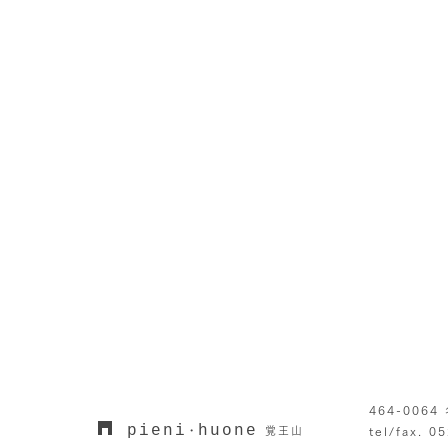
464-006
pieni
huone
・
覚王山
tel/fax. 0