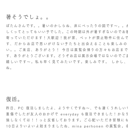
暑そうでしょ。。
ぼたんさんです。。暑いのかしらね、床にべったりの図です〜。。
しくってとってもいい子でした。この時期は外が暑すぎないのでお
寄っていただけます！大歓迎！我が家、ペットが禁止物件に住ん
す、だからお店で思いがけない子たちと出会えることも楽しみの
い。。ご来店、ありがとう！ 今日は展覧会帰りの方々もお店ま
す、ありがとうございます。どうぞお店は展示会場ではないのでご
嬉しいです〜。私も早く見てみたいです。楽しみです。 しかし
ね。
復活。
昨日、PC 復活しましたよ、ようやくですね〜、でも凄くうれしい
重傷でしたが友人のおかげで everyday も復活できました！か
強しなくては！！っと反省しております。ご心配いただき皆様に
10日よりいよいよ始まりましたね、mina perhonen の展覧