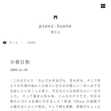
お知らせ
日々のこと
pieni
huone
・
地図と駐車場のご案内
覚王山
オンラインショップ
ホーム
2009
お問い合わせ
小春日和
2009.11.26
‘ こはるびより ’ なんだか字並びも、音も好き、そして何
よりお日様が温かく心地よい日なのが嬉しい！外へ出て日
光浴したいな！っと思う、今日はそんな気持ちよい一日で
した。 そして最近人気の傘、こんなカタチです、今日の
晴れた日にもお嫁に行きました！時速 100km の強風で
も壊れないという実力、そして柄も素敵、雨風がちょっと