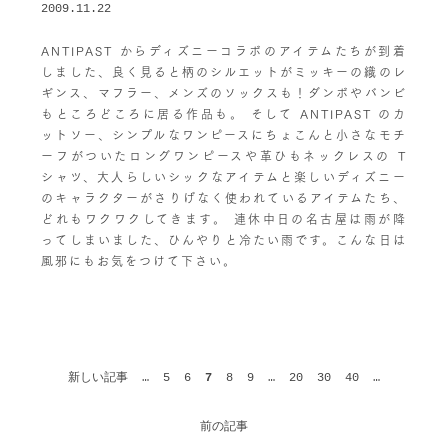
2009.11.22
ANTIPAST からディズニーコラボのアイテムたちが到着
しました、良く見ると柄のシルエットがミッキーの織のレ
ギンス、マフラー、メンズのソックスも！ダンボやバンビ
もところどころに居る作品も。 そして ANTIPAST のカ
ットソー、シンプルなワンピースにちょこんと小さなモチ
ーフがついたロングワンピースや革ひもネックレスの T
シャツ、大人らしいシックなアイテムと楽しいディズニー
のキャラクターがさりげなく使われているアイテムたち、
どれもワクワクしてきます。 連休中日の名古屋は雨が降
ってしまいました、ひんやりと冷たい雨です。こんな日は
風邪にもお気をつけて下さい。
新しい記事
…
5
6
7
8
9
…
20
30
40
…
前の記事