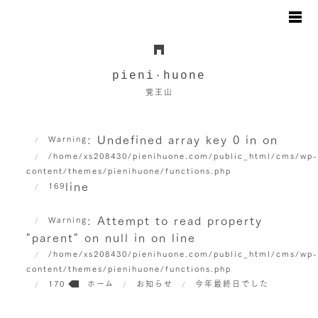
お知らせ
日々のこと
pieni
huone
・
地図と駐車場のご案内
覚王山
オンラインショップ
お問い合わせ
: Undefined array key 0 in
on
Warning
/home/xs208430/pienihuone.com/public_html/cms/wp
content/themes/pienihuone/functions.php
line
169
: Attempt to read property
Warning
"parent" on null in
on line
/home/xs208430/pienihuone.com/public_html/cms/wp
content/themes/pienihuone/functions.php
170
ホーム
お知らせ
今年最終日でした