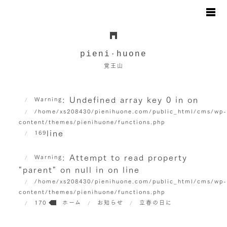
お知らせ
日々のこと
pieni
huone
・
地図と駐車場のご案内
覚王山
オンラインショップ
お問い合わせ
: Undefined array key 0 in
on
Warning
/home/xs208430/pienihuone.com/public_html/cms/wp
content/themes/pienihuone/functions.php
line
169
: Attempt to read property
Warning
"parent" on null in
on line
/home/xs208430/pienihuone.com/public_html/cms/wp
content/themes/pienihuone/functions.php
170
ホーム
お知らせ
立春の日に