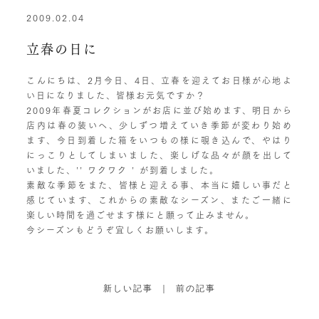
2009.02.04
立春の日に
こんにちは、2月今日、4日、立春を迎えてお日様が心地よ
い日になりました、皆様お元気ですか？
2009年春夏コレクションがお店に並び始めます、明日から
店内は春の装いへ、少しずつ増えていき季節が変わり始め
ます、今日到着した箱をいつもの様に覗き込んで、やはり
にっこりとしてしまいました、楽しげな品々が顔を出して
いました、’’ ワクワク ’ が到着しました。
素敵な季節をまた、皆様と迎える事、本当に嬉しい事だと
感じています、これからの素敵なシーズン、またご一緒に
楽しい時間を過ごせます様にと願って止みません。
今シーズンもどうぞ宜しくお願いします。
新しい記事
｜
前の記事