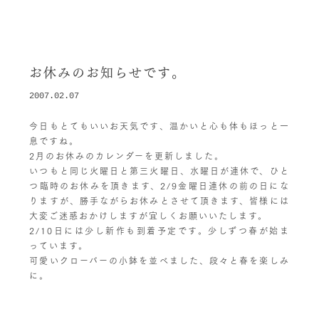
お休みのお知らせです。
2007.02.07
今日もとてもいいお天気です、温かいと心も体もほっと一
息ですね。
2月のお休みのカレンダーを更新しました。
いつもと同じ火曜日と第三火曜日、水曜日が連休で、ひと
つ臨時のお休みを頂きます、2/9金曜日連休の前の日にな
りますが、勝手ながらお休みとさせて頂きます、皆様には
大変ご迷惑おかけしますが宜しくお願いいたします。
2/10日には少し新作も到着予定です。少しずつ春が始ま
っています。
可愛いクローバーの小鉢を並べました、段々と春を楽しみ
に。