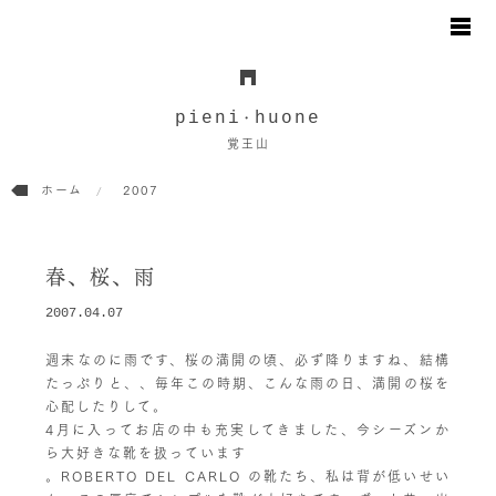
お知らせ
日々のこと
pieni
huone
・
地図と駐車場のご案内
覚王山
オンラインショップ
ホーム
2007
お問い合わせ
春、桜、雨
2007.04.07
週末なのに雨です、桜の満開の頃、必ず降りますね、結構
たっぷりと、、毎年この時期、こんな雨の日、満開の桜を
心配したりして。
4月に入ってお店の中も充実してきました、今シーズンか
ら大好きな靴を扱っています
。ROBERTO DEL CARLO の靴たち、私は背が低いせい