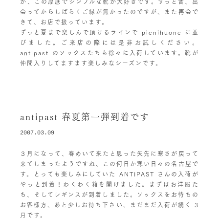
か、この厚底でシンプルな靴が大好きです。ずっと昔、出
会ってからしばらくご縁が無かったのですが、また再会で
きて、お店で扱っています。
ずっと夏まで楽しんで頂けるラインで pienihuone に並
びました。ご来店の際には是非お試しください。
antipast のソックスたちも徐々に入荷しています。靴が
仲間入りしてますます楽しみなシーズンです。
antipast 春夏第一弾到着です
2007.03.09
３月になって、春めいて来たと思った矢先に寒さが戻って
来てしまったようですね、この何日か寒い日々の名古屋で
す。とっても楽しみにしていた ANTIPAST さんの入荷が
やっと到着！わくわく箱を開けました。まずはお洋服た
ち、そしてレギンスが到着しました。ソックスをお待ちの
お客樣方、あと少しお待ち下さい、まだまだ入荷が続く 3
月です。