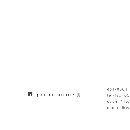
464-006
pieni
huone
・
覚王山
tel/fax. 0
open. 11:
close. 