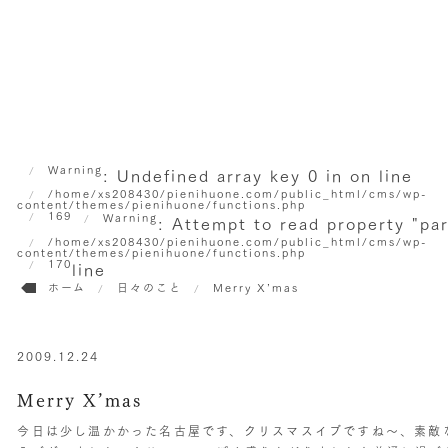
Warning
: Undefined array key 0 in
on line
/home/xs208430/pienihuone.com/public_html/cms/wp-
content/themes/pienihuone/functions.php
169
Warning
: Attempt to read property "pa
/home/xs208430/pienihuone.com/public_html/cms/wp-
content/themes/pienihuone/functions.php
170
line
ホーム
日々のこと
Merry X’mas
2009.12.24
Merry X’mas
今日は少し温かかった名古屋です、クリスマスイブですね〜、素敵