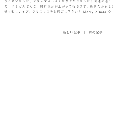
うございました、クリスマスっぽく盛り上がりました！普通に過ご
モード！どんどんご一緒に気分が上がって行きます、折角だからと
様も楽しいイブ、クリスマスをお過ごし下さい！ Merry X’mas ☆
新しい記事
｜
前の記事